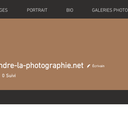
GES
PORTRAIT
BIO
GALERIES PHOTO
dre-la-photographie.net
Écrivain
-la-photographie.net
0
Suivi