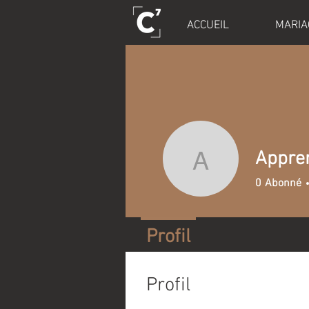
ACCUEIL
MARIA
Appren
Apprendre
0
Abonné
Profil
Profil