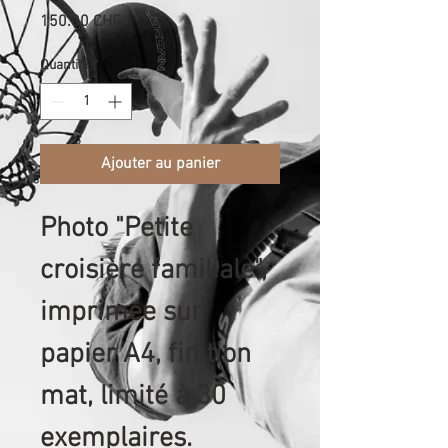
Prix
150.00 CHF
Quantité
*
Ajouter au panier
Photo "Petite 
croisière familiale", 
imprimée sur 
papier A4, finition 
mat, limité à 30 
exemplaires. 